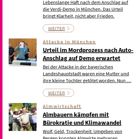
Lebenslange Haft nach dem Anschlag auf
die Verdi-Demo in München. Das Urteil
bringt Klarheit, nicht aber Frieden.
WEITER
Attacke in München
Urteil im Mordprozess nach Auto-
Anschlag auf Demo erwartet
Bei der Attacke in der bayerischen
Landeshauptstadt waren eine Mutter und
ihre kleine Tochter getötet worden. Nun …
WEITER
Almwirtschaft
Almbauern kämpfen mit
Bürokratie und Klimawandel
Wolf, Geld, Trockenheit: Umgeben von
Bergen konnten Almwirte mehreren