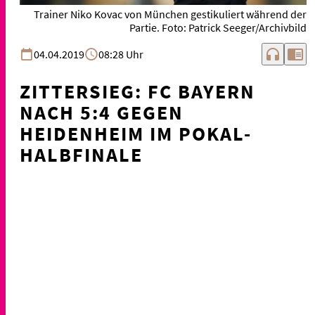
Trainer Niko Kovac von München gestikuliert während der
Partie. Foto: Patrick Seeger/Archivbild
headphones
chrome_reader_mode
04.04.2019
08:28 Uhr
ZITTERSIEG: FC BAYERN
NACH 5:4 GEGEN
HEIDENHEIM IM POKAL-
HALBFINALE