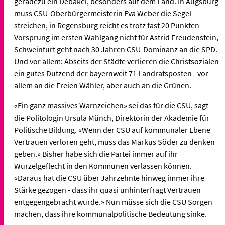
geradezu ein Debakel, besonders auf dem Land. In Augsburg
muss CSU-Oberbürgermeisterin Eva Weber die Segel
streichen, in Regensburg reicht es trotz fast 20 Punkten
Vorsprung im ersten Wahlgang nicht für Astrid Freudenstein,
Schweinfurt geht nach 30 Jahren CSU-Dominanz an die SPD.
Und vor allem: Abseits der Städte verlieren die Christsozialen
ein gutes Dutzend der bayernweit 71 Landratsposten - vor
allem an die Freien Wähler, aber auch an die Grünen.
«Ein ganz massives Warnzeichen» sei das für die CSU, sagt
die Politologin Ursula Münch, Direktorin der Akademie für
Politische Bildung. «Wenn der CSU auf kommunaler Ebene
Vertrauen verloren geht, muss das Markus Söder zu denken
geben.» Bisher habe sich die Partei immer auf ihr
Wurzelgeflecht in den Kommunen verlassen können.
«Daraus hat die CSU über Jahrzehnte hinweg immer ihre
Stärke gezogen - dass ihr quasi unhinterfragt Vertrauen
entgegengebracht wurde.» Nun müsse sich die CSU Sorgen
machen, dass ihre kommunalpolitische Bedeutung sinke.