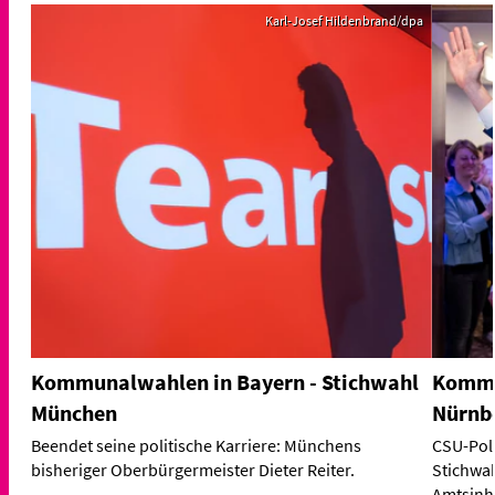
Karl-Josef Hildenbrand/dpa
Kommunalwahlen in Bayern - Stichwahl
Kommu
München
Nürnb
Beendet seine politische Karriere: Münchens
CSU-Poli
bisheriger Oberbürgermeister Dieter Reiter.
Stichwah
Amtsinha