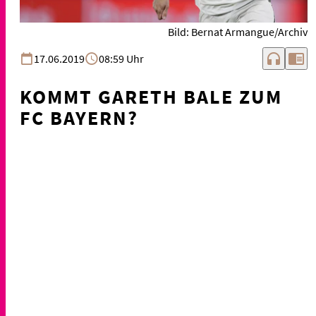
Bild: Bernat Armangue/Archiv
headphones
chrome_reader_mode
17.06.2019
08:59 Uhr
KOMMT GARETH BALE ZUM
FC BAYERN?