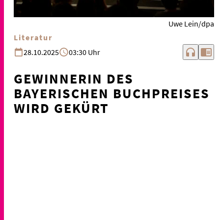
Uwe Lein/dpa
Literatur
headphones
chrome_reader_mode
28.10.2025
03:30 Uhr
GEWINNERIN DES
BAYERISCHEN BUCHPREISES
WIRD GEKÜRT