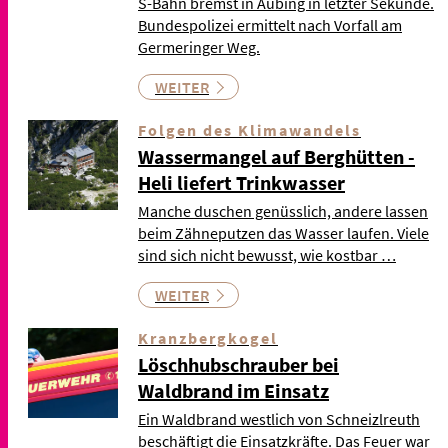
S-Bahn bremst in Aubing in letzter Sekunde.
Bundespolizei ermittelt nach Vorfall am
Germeringer Weg.
WEITER
Folgen des Klimawandels
Wassermangel auf Berghütten -
Heli liefert Trinkwasser
Manche duschen genüsslich, andere lassen
beim Zähneputzen das Wasser laufen. Viele
sind sich nicht bewusst, wie kostbar …
WEITER
Kranzbergkogel
Löschhubschrauber bei
Waldbrand im Einsatz
Ein Waldbrand westlich von Schneizlreuth
beschäftigt die Einsatzkräfte. Das Feuer war