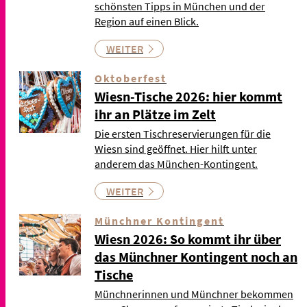
schönsten Tipps in München und der
Region auf einen Blick.
WEITER
Oktoberfest
Wiesn-Tische 2026: hier kommt
ihr an Plätze im Zelt
Die ersten Tischreservierungen für die
Wiesn sind geöffnet. Hier hilft unter
anderem das München-Kontingent.
WEITER
Münchner Kontingent
Wiesn 2026: So kommt ihr über
das Münchner Kontingent noch an
Tische
Münchnerinnen und Münchner bekommen