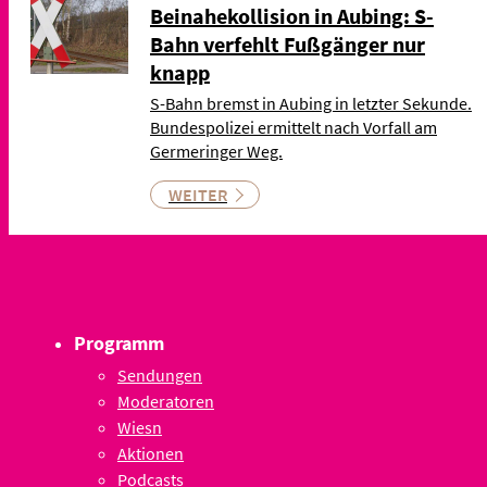
Beinahekollision in Aubing: S-
Bahn verfehlt Fußgänger nur
knapp
S-Bahn bremst in Aubing in letzter Sekunde.
Bundespolizei ermittelt nach Vorfall am
Germeringer Weg.
WEITER
Programm
Sendungen
Moderatoren
Wiesn
Aktionen
Podcasts