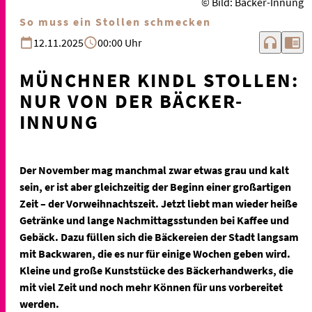
© Bild: Bäcker-Innung
So muss ein Stollen schmecken
headphones
chrome_reader_mode
12.11.2025
00:00 Uhr
MÜNCHNER KINDL STOLLEN:
NUR VON DER BÄCKER-
INNUNG
Der November mag manchmal zwar etwas grau und kalt
sein, er ist aber gleichzeitig der Beginn einer großartigen
Zeit – der Vorweihnachtszeit. Jetzt liebt man wieder heiße
Getränke und lange Nachmittagsstunden bei Kaffee und
Gebäck. Dazu füllen sich die Bäckereien der Stadt langsam
mit Backwaren, die es nur für einige Wochen geben wird.
Kleine und große Kunststücke des Bäckerhandwerks, die
mit viel Zeit und noch mehr Können für uns vorbereitet
werden.