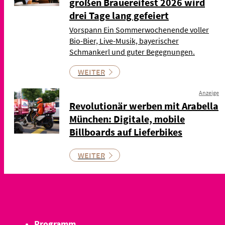
großen Brauereifest 2026 wird
drei Tage lang gefeiert
Vorspann Ein Sommerwochenende voller
Bio-Bier, Live-Musik, bayerischer
Schmankerl und guter Begegnungen.
WEITER
Anzeige
Revolutionär werben mit Arabella
München: Digitale, mobile
Billboards auf Lieferbikes
WEITER
Programm