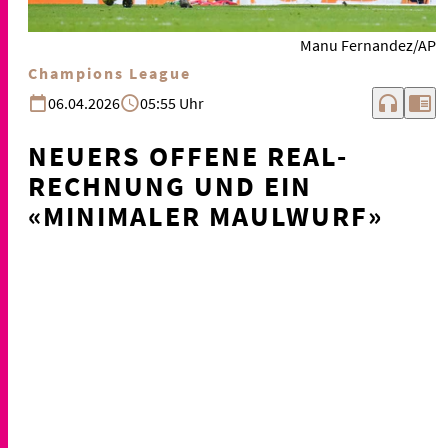
Manu Fernandez/AP
Champions League
headphones
chrome_reader_mode
06.04.2026
05:55 Uhr
NEUERS OFFENE REAL-
RECHNUNG UND EIN
«MINIMALER MAULWURF»