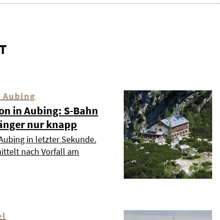
T
 Aubing
ion in Aubing: S-Bahn
änger nur knapp
Aubing in letzter Sekunde.
ttelt nach Vorfall am
el