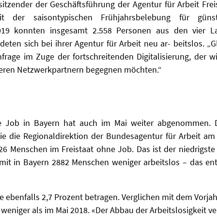
itzender der Geschäftsführung der Agentur für Arbeit Frei
 der saisontypischen Frühjahrsbelebung für güns
2019
konnten insgesamt 2.558 Personen aus den vier Lan
ten sich bei ihrer Agentur für Arbeit neu ar- beitslos.
„
G
age im Zuge der fortschreitenden Digitalisierung, der w
seren Netzwerkpartnern begegnen
möchten.“
e Job in Bayern hat
auch im Mai weiter abgenommen. D
wie die Regionaldirektion der Bundesagentur
für Arbeit am
26 Menschen im Freistaat ohne Job. Das ist der niedrigst
amit in Bayern
2882 Menschen weniger arbeitslos – das e
e ebenfalls 2,7 Prozent betragen.
Verglichen mit dem Vorjah
t weniger als im Mai 2018. «Der Abbau der
Arbeitslosigkeit v