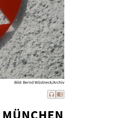
Bild: Bernd Wüstneck/Archiv
headphones
chrome_reader_mode
N MÜNCHEN