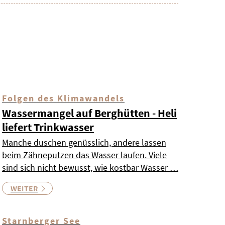
Folgen des Klimawandels
Wassermangel auf Berghütten - Heli
liefert Trinkwasser
Manche duschen genüsslich, andere lassen
beim Zähneputzen das Wasser laufen. Viele
sind sich nicht bewusst, wie kostbar Wasser …
WEITER
Starnberger See