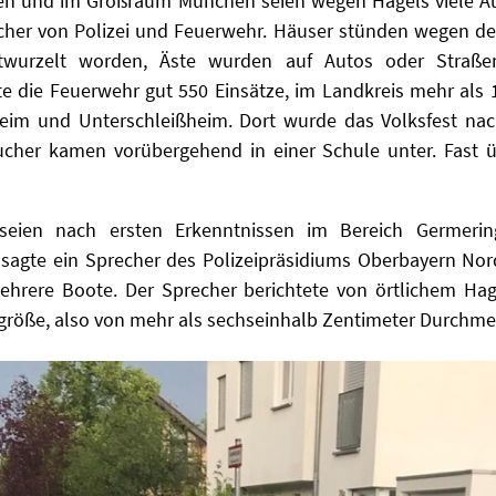
n und im Großraum München seien wegen Hagels viele Au
cher von Polizei und Feuerwehr. Häuser stünden wegen d
twurzelt worden, Äste wurden auf Autos oder Straße
 die Feuerwehr gut 550 Einsätze, im Landkreis mehr als 
ßheim und Unterschleißheim. Dort wurde das Volksfest na
ucher kamen vorübergehend in einer Schule unter. Fast ü
seien nach ersten Erkenntnissen im Bereich Germeri
, sagte ein Sprecher des Polizeipräsidiums Oberbayern 
hrere Boote. Der Sprecher berichtete von örtlichem Hage
lgröße, also von mehr als sechseinhalb Zentimeter Durchme