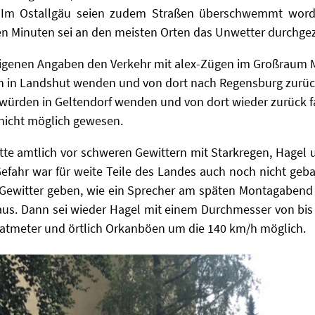
. Im Ostallgäu seien zudem Straßen überschwemmt wor
en Minuten sei an den meisten Orten das Unwetter durchge
eigenen Angaben den Verkehr mit alex-Zügen im Großraum 
n Landshut wenden und von dort nach Regensburg zurückf
rden in Geltendorf wenden und von dort wieder zurück fa
 nicht möglich gewesen.
tte amtlich vor schweren Gewittern mit Starkregen, Hagel
efahr war für weite Teile des Landes auch noch nicht ge
e Gewitter geben, wie ein Sprecher am späten Montagabend
 aus. Dann sei wieder Hagel mit einem Durchmesser von bis
dratmeter und örtlich Orkanböen um die 140 km/h möglich.