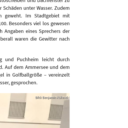
toscheiben und Dachfenster zu
er Schäden unter Wasser. Zudem
n geweht. Im Stadtgebiet mit
100. Besonders viel los gewesen
ch Angaben eines Sprechers der
berall waren die Gewitter nach
ng und Puchheim leicht durch
Nord. Auf dem Ammersee und dem
l in Golfballgröße – vereinzelt
sser, gesprochen.
Bild: Benjamin Kühnel