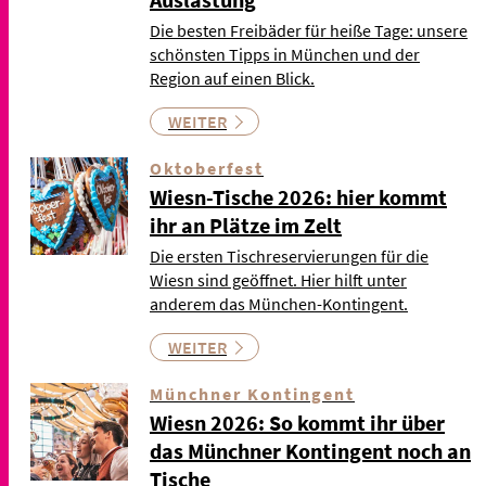
Die besten Freibäder für heiße Tage: unsere
schönsten Tipps in München und der
Region auf einen Blick.
WEITER
Oktoberfest
Wiesn-Tische 2026: hier kommt
ihr an Plätze im Zelt
Die ersten Tischreservierungen für die
Wiesn sind geöffnet. Hier hilft unter
anderem das München-Kontingent.
WEITER
Münchner Kontingent
Wiesn 2026: So kommt ihr über
das Münchner Kontingent noch an
Tische