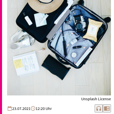
Unsplash License
headphones
chrome_reader_mode
23.07.2021
12:20 Uhr