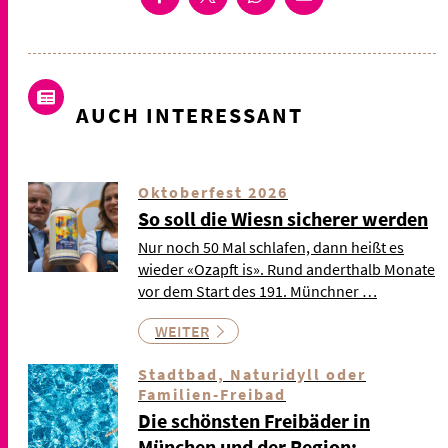
AUCH INTERESSANT
Oktoberfest 2026
So soll die Wiesn sicherer werden
Nur noch 50 Mal schlafen, dann heißt es
wieder «Ozapft is». Rund anderthalb Monate
vor dem Start des 191. Münchner …
WEITER
Stadtbad, Naturidyll oder
Familien-Freibad
Die schönsten Freibäder in
München und der Region: