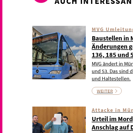
AUCH INTERESSAN
MVG Umleitun
Baustellen in
Änderungen gel
136, 185 und 
MVG ändert in Mün
und 53. Das sind 
und Haltestellen.
WEITER
Attacke in Mü
Urteil im Mor
Anschlag auf 