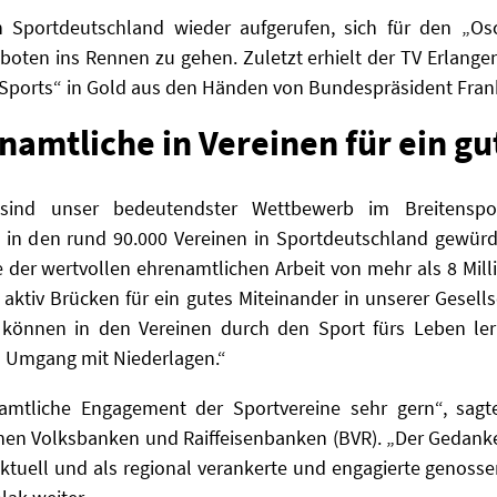
n Sportdeutschland wieder aufgerufen, sich für den „Os
oten ins Rennen zu gehen. Zuletzt erhielt der TV Erlangen
 Sports“ in Gold aus den Händen von Bundespräsident Frank
namtliche in Vereinen für ein g
sind unser bedeutendster Wettbewerb im Breitenspo
 in den rund 90.000 Vereinen in Sportdeutschland gewürd
e der wertvollen ehrenamtlichen Arbeit von mehr als 8 Mil
t aktiv Brücken für ein gutes Miteinander in unserer Gesel
 können in den Vereinen durch den Sport fürs Leben le
n Umgang mit Niederlagen.“
amtliche Engagement der Sportvereine sehr gern“, sagte
n Volksbanken und Raiffeisenbanken (BVR). „Der Gedanke, 
tuell und als regional verankerte und engagierte genosse