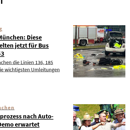
T
g
 München: Diese
ten jetzt für Bus
53
chen die Linien 136, 185
die wichtigsten Umleitungen
nchen
dprozess nach Auto-
Demo erwartet