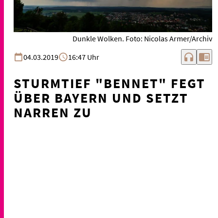
Dunkle Wolken. Foto: Nicolas Armer/Archiv
headphones
chrome_reader_mode
04.03.2019
16:47 Uhr
STURMTIEF "BENNET" FEGT
ÜBER BAYERN UND SETZT
NARREN ZU