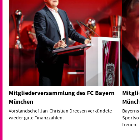
Mitgliederversammlung des FC Bayern
Mitgl
München
Münch
Vorstandschef Jan-Christian Dreesen verkündete
Bayerns 
wieder gute Finanzzahlen.
Sportvor
freuen.