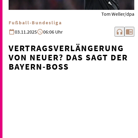
Tom Weller/dpa
Fußball-Bundesliga
headphones
chrome_reader_mode
03.11.2025
06:06 Uhr
VERTRAGSVERLÄNGERUNG
VON NEUER? DAS SAGT DER
BAYERN-BOSS