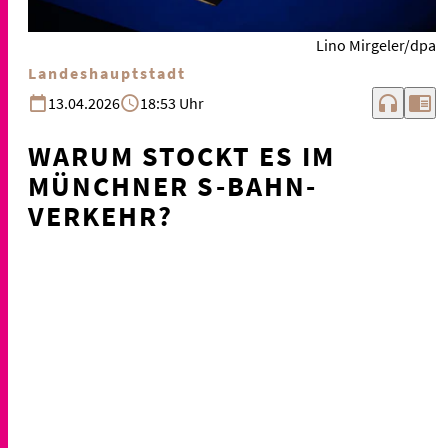
Lino Mirgeler/dpa
Landeshauptstadt
headphones
chrome_reader_mode
13.04.2026
18:53 Uhr
WARUM STOCKT ES IM
MÜNCHNER S-BAHN-
VERKEHR?