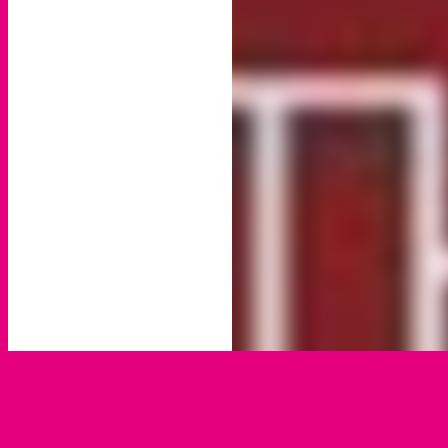
Der Arabella-Webchannel mit den größten Hits der 70er!
Diese Musik bringt euch zurück in das Jahrzehnt von Donna
Summer und ABBA, von den Bee Gees und Queen.