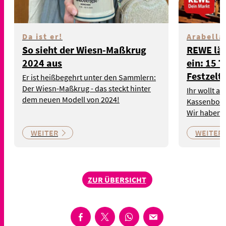
Da ist er!
Arabell
So sieht der Wiesn-Maßkrug
REWE läd
2024 aus
ein: 15 
Festzelt
Er ist heißbegehrt unter den Sammlern:
Der Wiesn-Maßkrug - das steckt hinter
Ihr wollt a
dem neuen Modell von 2024!
Kassenbon 
Wir haben 
WEITER
WEITER
ZUR ÜBERSICHT