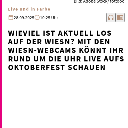
Bild: Adobe Stock/ fottooo
Live und in Farbe
headphones
chrome_reader_mode
28.09.2025
10:25 Uhr
WIEVIEL IST AKTUELL LOS
AUF DER WIESN? MIT DEN
WIESN-WEBCAMS KÖNNT IHR
RUND UM DIE UHR LIVE AUFS
OKTOBERFEST SCHAUEN